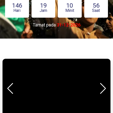
146
19
10
55
Hari
Jam
Minit
Saat
Tamat pada
31-12-2026