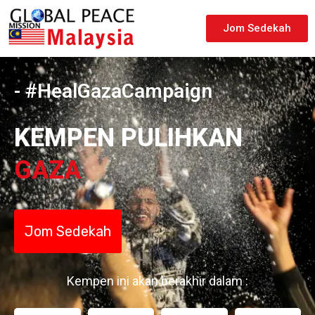
Jom Sedekah
- #HealGazaCampaign
KEMPEN PULIHKAN
GAZA
Jom Sedekah
Kempen ini akan berakhir dalam :